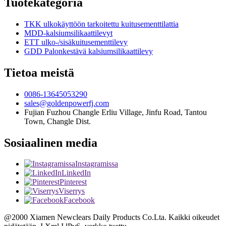
Tuotekategoria
TKK ulkokäyttöön tarkoitettu kuitusementtilattia
MDD-kalsiumsilikaattilevyt
ETT ulko-/sisäkuitusementtilevy
GDD Palonkestävä kalsiumsilikaattilevy
Tietoa meistä
0086-13645053290
sales@goldenpowerfj.com
Fujian Fuzhou Changle Erliu Village, Jinfu Road, Tantou
Town, Changle Dist.
Sosiaalinen media
Instagramissa
LinkedIn
Pinterest
Viserrys
Facebook
@2000 Xiamen Newclears Daily Products Co.Lta. Kaikki oikeudet