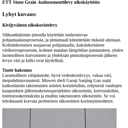
ETT Stone Grain -kuitusementtilevy ulkokäyttöön
Lyhyt kuvaus:
Kivijyväinen ulkokoristelevy
Silikaattialustan pinnalla käytetään tunkeutuvaa
pohjamaalausprosessia, ja pintamaali kiinnitetään tiukasti alustaan.
Kolminkertaisen suojaavan pohjamaalin, kaksinkertaisen
värikerrosprosessin, kolmen matalan lämpötilan paistamisen, yhden
luonnollisen kuivumisen ja yhdeksän pinnoitusprosessin jälkeen
levyn väri ja kiilto ovat täydellisiä.
Tuote
hakemus
Luonnollinen väripinnoite, hyvä vedenkestävyys, vakaa väri,
itsepuhdistuvuustesti. Mowen sheli Gaoqi Sanjing Gao sopii
kaikenlaisiin rakennusten seinien koristeluihin, erityisesti vanhojen
kaupunkien jälleenrakennusprojektien ulkoseiniin, kerrostaloihin,
toimistorakennuksiin ja muihin rakennusten ulkoseiniin. Se voi
tehokkaasti korvata perinteisen ulkoseinien koristepinnoitteen.