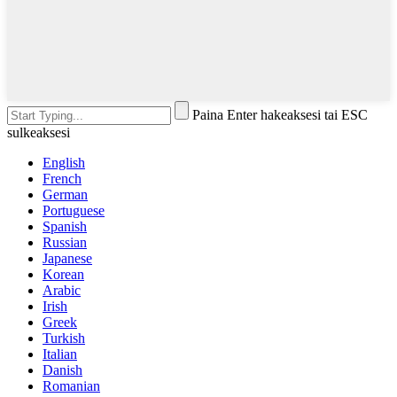
Paina Enter hakeaksesi tai ESC
sulkeaksesi
English
French
German
Portuguese
Spanish
Russian
Japanese
Korean
Arabic
Irish
Greek
Turkish
Italian
Danish
Romanian