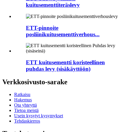
kuitusementtiteräslevy
ETT-pinnoite
posliinikuitusementtiverhous...
ETT kuitusementti koristeellinen
puhdas levy (sisäkäyttöön)
Verkkosivusto-sarake
Ratkaisu
Hakemus
Ota yhteyttä
Tietoa meistä
Usein kysytyt kysymykset
Tehdaskierros