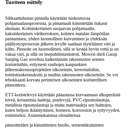
Tuotteen esittely
Silikaattialustan pinnalla käytetään tunkeutuvaa
pohjamaalausprosessia, ja pintamaali kiinnitetään tiukasti
alustaan. Kolminkertaisen suojaavan pohjamaalin,
kaksinkertaisen värikerroksen, kolmen matalan lämpötilan
paistamisen, yhden luonnollisen kuivumisen ja yhdeksän
päällystysprosessin jälkeen levylle saadaan täyteläinen väri ja
kiilto. Pinnoite on luonnollinen, sillä se kestää hyvin vettä ja on
vakaa väri, ja sillä on itsepuhdistumistesti. Mowen sheli Gaoqi
Sanjing Gao soveltuu kaikenlaisiin rakennusten seinien
koristeluihin, erityisesti vanhojen kaupunkien
jälleenrakennusprojektien ulkoseiniin, kerrostaloihin,
toimistorakennuksiin ja muihin rakennusten ulkoseiniin. Se voi
tehokkaasti korvata perinteisen ulkoseinien koristeellisen
pinnoitteen.
ETT-koristelevyä käytetään pääasiassa korvaamaan alkuperäistä
kiveä, keraamisia laattoja, puulevyjä, PVC-ripustuslautoja,
metallisia ripustuslautoja ja muita materiaaleja sen haittojen,
kuten helpon ikääntymisen, homeen, korroosion ja syttyvyyden,
estämiseksi. Asianmukaisissa olosuhteissa
pinnoitteiden ja kiinnittimien huolto, sementtikuituisten