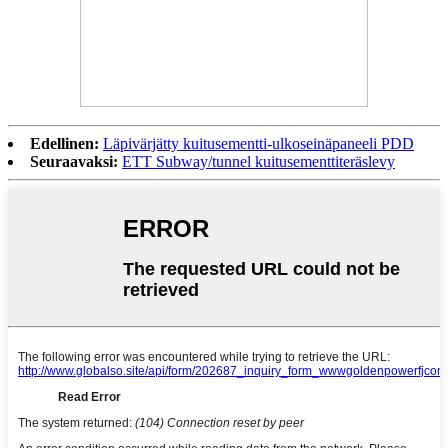
Edellinen:
Läpivärjätty kuitusementti-ulkoseinäpaneeli PDD
Seuraavaksi:
ETT Subway/tunnel kuitusementtiteräslevy