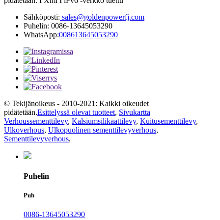
pidätetään. I Xml I lPv6 -verkko tuettu
Sähköposti:
sales@goldenpowerfj.com
Puhelin: 0086-13645053290
WhatsApp:
008613645053290
© Tekijänoikeus - 2010-2021: Kaikki oikeudet
pidätetään.
Esittelyssä olevat tuotteet
,
Sivukartta
Verhoussementtilevy
,
Kalsiumsilikaattilevy
,
Kuitusementtilevy
,
Ulkoverhous
,
Ulkopuolinen sementtilevyverhous
,
Sementtilevyverhous
,
Puhelin
Puh
0086-13645053290