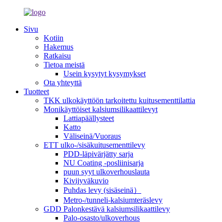
Sivu
Kotiin
Hakemus
Ratkaisu
Tietoa meistä
Usein kysytyt kysymykset
Ota yhteyttä
Tuotteet
TKK ulkokäyttöön tarkoitettu kuitusementtilattia
Monikäyttöiset kalsiumsilikaattilevyt
Lattiapäällysteet
Katto
Väliseinä/Vuoraus
ETT ulko-/sisäkuitusementtilevy
PDD-läpivärjätty sarja
NU Coating -posliinisarja
puun syyt ulkoverhouslauta
Kivijyväkuvio
Puhdas levy (sisäseinä）
Metro-/tunneli-kalsiumteräslevy
GDD Palonkestävä kalsiumsilikaattilevy
Palo-osasto/ulkoverhous