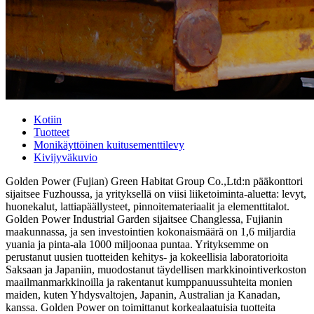
Kotiin
Tuotteet
Monikäyttöinen kuitusementtilevy
Kivijyväkuvio
Golden Power (Fujian) Green Habitat Group Co.,Ltd:n pääkonttori
sijaitsee Fuzhoussa, ja yrityksellä on viisi liiketoiminta-aluetta: levyt,
huonekalut, lattiapäällysteet, pinnoitemateriaalit ja elementtitalot.
Golden Power Industrial Garden sijaitsee Changlessa, Fujianin
maakunnassa, ja sen investointien kokonaismäärä on 1,6 miljardia
yuania ja pinta-ala 1000 miljoonaa puntaa. Yrityksemme on
perustanut uusien tuotteiden kehitys- ja kokeellisia laboratorioita
Saksaan ja Japaniin, muodostanut täydellisen markkinointiverkoston
maailmanmarkkinoilla ja rakentanut kumppanuussuhteita monien
maiden, kuten Yhdysvaltojen, Japanin, Australian ja Kanadan,
kanssa. Golden Power on toimittanut korkealaatuisia tuotteita