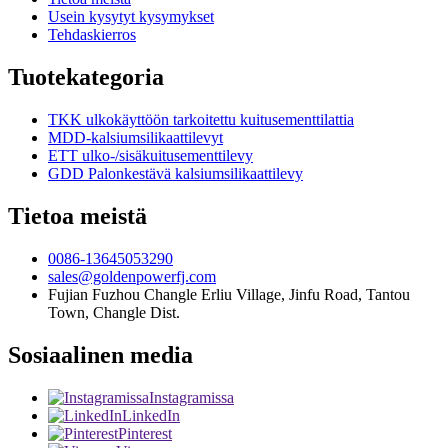
Usein kysytyt kysymykset
Tehdaskierros
Tuotekategoria
TKK ulkokäyttöön tarkoitettu kuitusementtilattia
MDD-kalsiumsilikaattilevyt
ETT ulko-/sisäkuitusementtilevy
GDD Palonkestävä kalsiumsilikaattilevy
Tietoa meistä
0086-13645053290
sales@goldenpowerfj.com
Fujian Fuzhou Changle Erliu Village, Jinfu Road, Tantou
Town, Changle Dist.
Sosiaalinen media
Instagramissa
LinkedIn
Pinterest