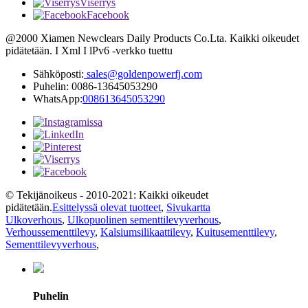
Viserrys
Facebook
@2000 Xiamen Newclears Daily Products Co.Lta. Kaikki oikeudet
pidätetään. I Xml I lPv6 -verkko tuettu
Sähköposti:
sales@goldenpowerfj.com
Puhelin: 0086-13645053290
WhatsApp:
008613645053290
© Tekijänoikeus - 2010-2021: Kaikki oikeudet
pidätetään.
Esittelyssä olevat tuotteet
,
Sivukartta
Ulkoverhous
,
Ulkopuolinen sementtilevyverhous
,
Verhoussementtilevy
,
Kalsiumsilikaattilevy
,
Kuitusementtilevy
,
Sementtilevyverhous
,
Puhelin