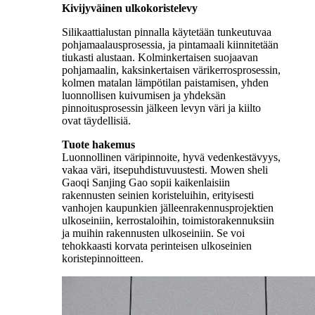
Kivijyväinen ulkokoristelevy
Silikaattialustan pinnalla käytetään tunkeutuvaa
pohjamaalausprosessia, ja pintamaali kiinnitetään
tiukasti alustaan. Kolminkertaisen suojaavan
pohjamaalin, kaksinkertaisen värikerrosprosessin,
kolmen matalan lämpötilan paistamisen, yhden
luonnollisen kuivumisen ja yhdeksän
pinnoitusprosessin jälkeen levyn väri ja kiilto
ovat täydellisiä.
Tuote
hakemus
Luonnollinen väripinnoite, hyvä vedenkestävyys,
vakaa väri, itsepuhdistuvuustesti. Mowen sheli
Gaoqi Sanjing Gao sopii kaikenlaisiin
rakennusten seinien koristeluihin, erityisesti
vanhojen kaupunkien jälleenrakennusprojektien
ulkoseiniin, kerrostaloihin, toimistorakennuksiin
ja muihin rakennusten ulkoseiniin. Se voi
tehokkaasti korvata perinteisen ulkoseinien
koristepinnoitteen.