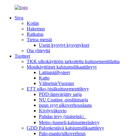
Sivu
Kotiin
Hakemus
Ratkaisu
Tietoa meistä
Usein kysytyt kysymykset
Ota yhteyttä
Tuotteet
TKK ulkokäyttöön tarkoitettu kuitusementtilattia
Monikäyttöiset kalsiumsilikaattilevyt
Lattiapäällysteet
Katto
Väliseinä/Vuoraus
ETT ulko-/sisäkuitusementtilevy
PDD-läpivärjätty sarja
NU Coating -posliinisarja
puun syyt ulkoverhouslauta
Kivijyväkuvio
Puhdas levy (sisäseinä）
Metro-/tunneli-kalsiumteräslevy
GDD Palonkestävä kalsiumsilikaattilevy
Palo-osasto/ulkoverhous