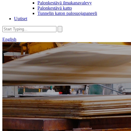
Palonkestävä ilmakanavalevy
Palonkestävä katto
Tunnelin katon palosuojapaneeli
Uutiset
English