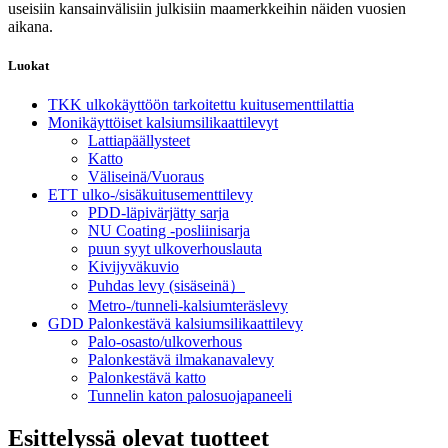
useisiin kansainvälisiin julkisiin maamerkkeihin näiden vuosien
aikana.
Luokat
TKK ulkokäyttöön tarkoitettu kuitusementtilattia
Monikäyttöiset kalsiumsilikaattilevyt
Lattiapäällysteet
Katto
Väliseinä/Vuoraus
ETT ulko-/sisäkuitusementtilevy
PDD-läpivärjätty sarja
NU Coating -posliinisarja
puun syyt ulkoverhouslauta
Kivijyväkuvio
Puhdas levy (sisäseinä）
Metro-/tunneli-kalsiumteräslevy
GDD Palonkestävä kalsiumsilikaattilevy
Palo-osasto/ulkoverhous
Palonkestävä ilmakanavalevy
Palonkestävä katto
Tunnelin katon palosuojapaneeli
Esittelyssä olevat tuotteet